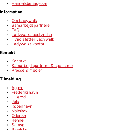
Handelsbetingelser
Information
Om Ladywalk
Samarbejdspartnere
FAQ
Ladywalks bestyrelse
Hvad støtter Ladywalk
Ladywalks kontor
Kontakt
Kontakt
Samarbejdspartnere & sponsorer
Presse & medier
Tilmelding
Agger
Frederikshavn
Hillerød
Jels
København
Nakskov
Odense
Rønne
Samsø
Skælskør