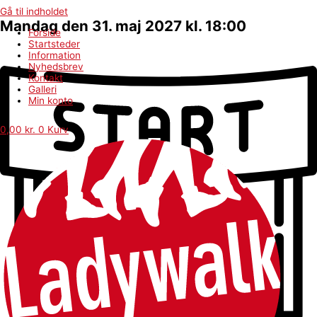
Gå til indholdet
Mandag den 31. maj 2027 kl. 18:00
Forside
Startsteder
Information
Nyhedsbrev
Kontakt
Galleri
Min konto
0,00
kr.
0
Kurv